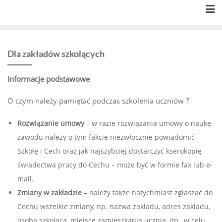
Skip
to
content
Dla zakładów szkolących
Informacje podstawowe
O czym należy pamiętać podczas szkolenia uczniów ?
Rozwiązanie umowy
– w razie rozwiązania umowy o naukę
zawodu należy o tym fakcie niezwłocznie powiadomić
Szkołę i Cech oraz jak najszybciej dostarczyć kserokopię
świadectwa pracy do Cechu – może być w formie fax lub e-
mail.
Zmiany w zakładzie
– należy także natychmiast zgłaszać do
Cechu wszelkie zmiany, np. nazwa zakładu, adres zakładu,
osoba szkoląca, miejsce zamieszkania ucznia, itp., w celu