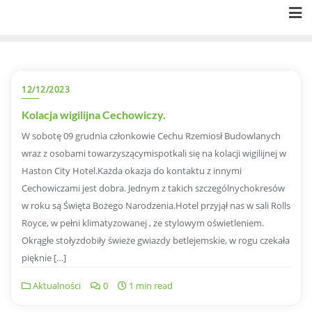
Skip
to
content
12/12/2023
Kolacja wigilijna Cechowiczy.
W sobotę 09 grudnia członkowie Cechu Rzemiosł Budowlanych
wraz z osobami towarzyszącymispotkali się na kolacji wigilijnej w
Haston City Hotel.Każda okazja do kontaktu z innymi
Cechowiczami jest dobra. Jednym z takich szczególnychokresów
w roku są Święta Bożego Narodzenia.Hotel przyjął nas w sali Rolls
Royce, w pełni klimatyzowanej , ze stylowym oświetleniem.
Okrągłe stołyzdobiły świeże gwiazdy betlejemskie, w rogu czekała
pięknie […]
Aktualności
0
1 min read