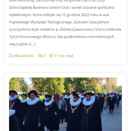
Rzemieślniczej, Zachodniej Izby Gospodarczej oraz Loży
Dolnośląskiej Business Centre Club i wzięli udział w spotkaniu
opłatkowym, które odbyło się 12 grudnia 2022 roku w auli
Papieskiego Wydziału Teologicznego. Gościem Specjalnym
uroczystości była redaktor p. Elżbieta Jaworowicz, która odebrała
Tytuł Honorowego Mistrza. Dla podkreślenia rzemieślniczych
zwyczajów i […]
Aktualności
0
31 sec read