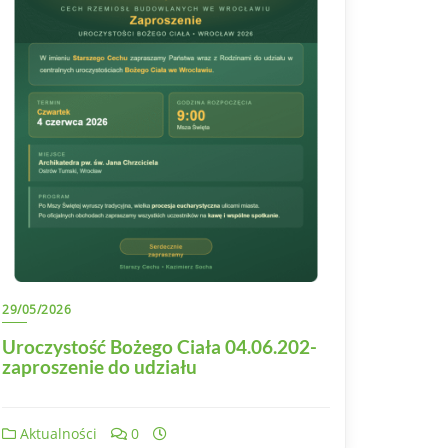
29/05/2026
Uroczystość Bożego Ciała 04.06.202-
zaproszenie do udziału
Aktualności
0