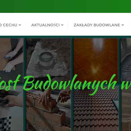
O CECHU
AKTUALNOŚCI
ZAKŁADY BUDOWLANE
osł Budowlanych w