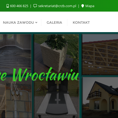
600 466 825
sekretariat@crzb.com.pl
Mapa
NAUKA ZAWODU
GALERIA
KONTAKT
e Wrocławiu