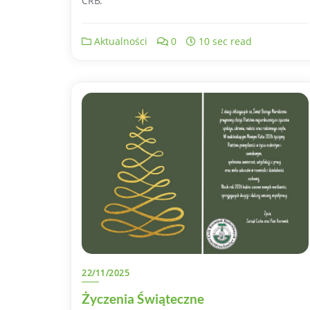
CRB.
Aktualności
0
10 sec read
22/11/2025
Życzenia Świąteczne