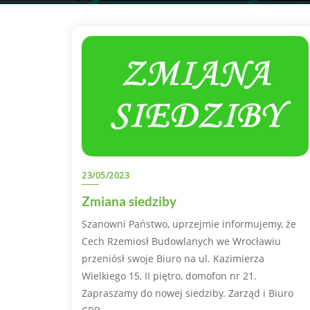
23/05/2023
Zmiana siedziby
Szanowni Państwo, uprzejmie informujemy, że
Cech Rzemiosł Budowlanych we Wrocławiu
przeniósł swoje Biuro na ul. Kazimierza
Wielkiego 15, II piętro, domofon nr 21.
Zapraszamy do nowej siedziby. Zarząd i Biuro