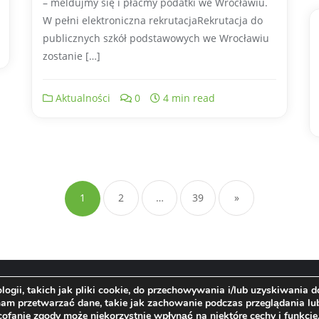
– meldujmy się i płaćmy podatki we Wrocławiu.
W pełni elektroniczna rekrutacjaRekrutacja do
publicznych szkół podstawowych we Wrocławiu
zostanie […]
Aktualności
0
4 min read
Stronicowanie
wpisów
1
2
…
39
»
ogii, takich jak pliki cookie, do przechowywania i/lub uzyskiwania 
 nam przetwarzać dane, takie jak zachowanie podczas przeglądania lu
cofanie zgody może niekorzystnie wpłynąć na niektóre cechy i funkcje