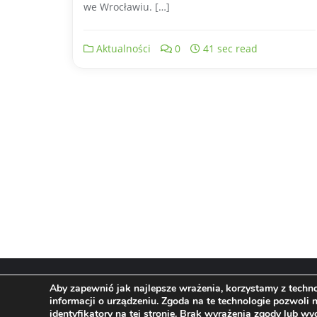
we Wrocławiu. […]
Aktualności
0
41 sec read
Aby zapewnić jak najlepsze wrażenia, korzystamy z technol
informacji o urządzeniu. Zgoda na te technologie pozwoli
identyfikatory na tej stronie. Brak wyrażenia zgody lub wy