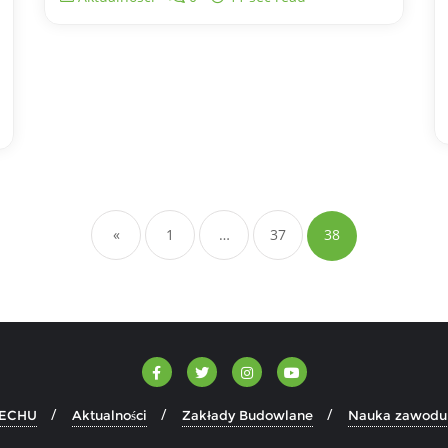
Stronicowanie
wpisów
«
1
…
37
38
ECHU
Aktualności
Zakłady Budowlane
Nauka zawodu