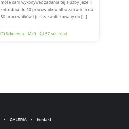
może sam wykonywać zadania tej służby, jeżeli:
zatrudnia do 10 pracowników albo zatrudnia do
50 pracowników i jest zakwalifikowany do […]
Szkolenia
0
57 sec read
GALERIA
Kontakt