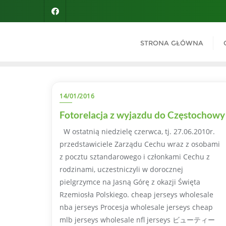
Skip
to
content
STRONA GŁÓWNA
14/01/2016
Fotorelacja z wyjazdu do Częstochowy
W ostatnią niedzielę czerwca, tj. 27.06.2010r.
przedstawiciele Zarządu Cechu wraz z osobami
z pocztu sztandarowego i członkami Cechu z
rodzinami, uczestniczyli w dorocznej
pielgrzymce na Jasną Górę z okazji Święta
Rzemiosła Polskiego. cheap jerseys wholesale
nba jerseys Procesja wholesale jerseys cheap
mlb jerseys wholesale nfl jerseys ビューティー