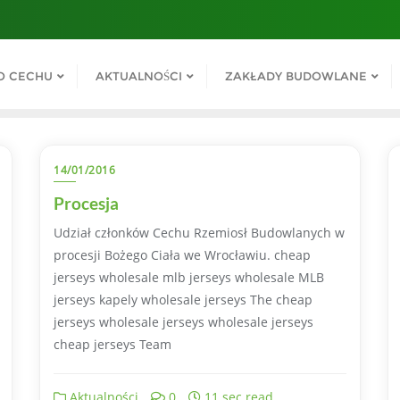
O CECHU
AKTUALNOŚCI
ZAKŁADY BUDOWLANE
14/01/2016
Procesja
Udział członków Cechu Rzemiosł Budowlanych w
procesji Bożego Ciała we Wrocławiu. cheap
jerseys wholesale mlb jerseys wholesale MLB
jerseys kapely wholesale jerseys The cheap
jerseys wholesale jerseys wholesale jerseys
cheap jerseys Team
Aktualności
0
11 sec read