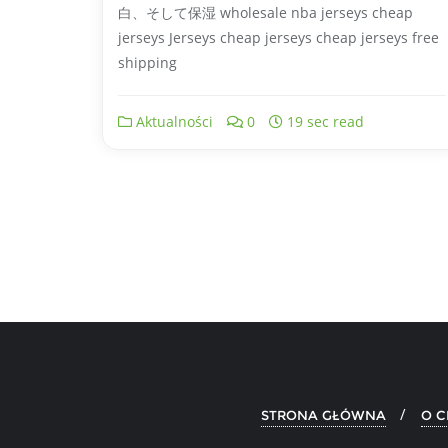
白、そして保湿 wholesale nba jerseys cheap
jerseys Jerseys cheap jerseys cheap jerseys free
shipping
Aktualności
0
19 sec read
STRONA GŁÓWNA
O C