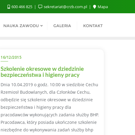
600 466 825
sekretariat@crzb.com.pl
Mapa
NAUKA ZAWODU
GALERIA
KONTAKT
16/12/2015
Szkolenie okresowe w dziedzinie
bezpieczeństwa i higieny pracy
Dnia 10.04.2019 o godz. 10:00 w siedzibie Cechu
Rzemiosł Budowlanych, dla Członków Cechu,
odbędzie się szkolenie okresowe w dziedzinie
bezpieczeństwa i higieny pracy dla
pracodawców wykonujących zadania służby BHP.
Pracodawca, który posiada ukończone szkolenie
niezbędne do wykonywania zadań służby bhp