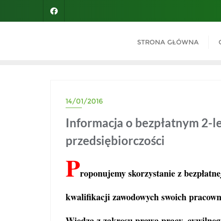
Skip
to
content
STRONA GŁÓWNA
14/01/2016
Informacja o bezpłatnym 2-le
przedsiębiorczości
P
roponujemy skorzystanie z bezpłatne
kwalifikacji zawodowych swoich pracowni
Wiedza z zakresu prawa pracy, cywilneg