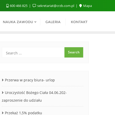
600 466 825
sekretariat@crzb.com.pl
Mapa
NAUKA ZAWODU
GALERIA
KONTAKT
Przerwa w pracy biura- urlop
Uroczystość Bożego Ciała 04.06.202-
zaproszenie do udziału
Przekaż 1,5% podatku