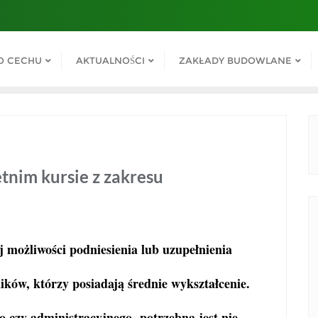
O CECHU
AKTUALNOŚCI
ZAKŁADY BUDOWLANE
tnim kursie z zakresu
j możliwości podniesienia lub uzupełnienia
ków, którzy posiadają średnie wykształcenie.
o czy administracyjnego potrzebna jest nie